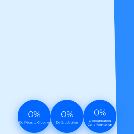
Programme R486A
PEMP - Nacelles
Programme R489
Chariots élévateurs
Programme R490
Grues de chargement
Certificat Qualiopi
Certification qualité des formations
0
0
0
D'organisation
De Réussite Globale
De Satisfaction
De la Formation