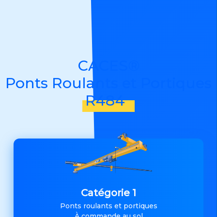
CACES®
Ponts Roulants et Portiques
R484
Catégorie 1
Ponts roulants et portiques
À commande au sol