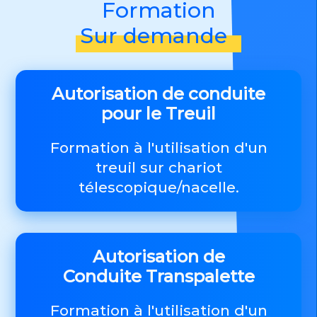
Formation
Sur demande
Autorisation de conduite
pour le Treuil
Formation à l'utilisation d'un
treuil sur chariot
télescopique/nacelle.
Autorisation de
Conduite Transpalette
Formation à l'utilisation d'un