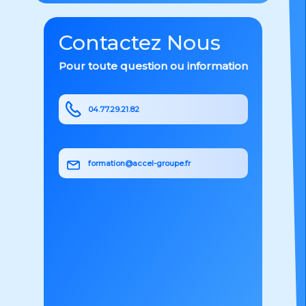
Contactez Nous
Pour toute question ou information
04.77.29.21.82
formation@accel-groupe.fr