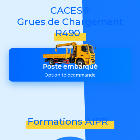
CACES®
Grues de Chargement
R490
Poste embarqué
Option télécommande
Formations AIPR