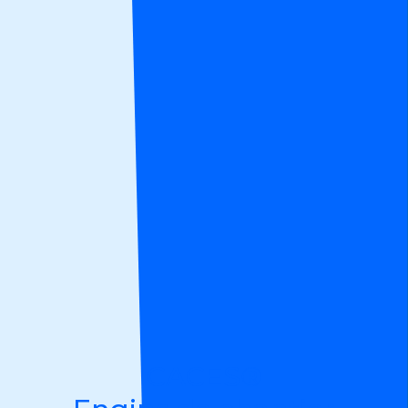
CACES®