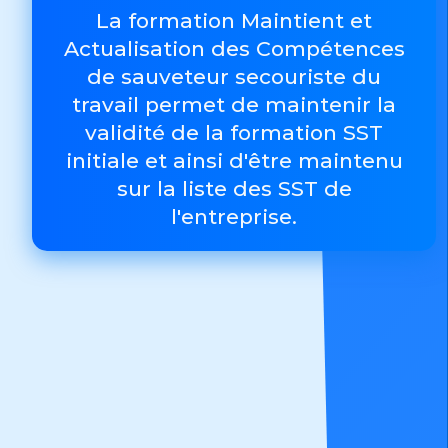
La formation Maintient et
Actualisation des Compétences
de sauveteur secouriste du
travail permet de maintenir la
validité de la formation SST
initiale et ainsi d'être maintenu
sur la liste des SST de
l'entreprise.