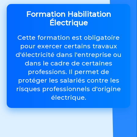
Formation Habilitation
Électrique
Cette formation est obligatoire
pour exercer certains travaux
d'électricité dans l'entreprise ou
dans le cadre de certaines
professions. Il permet de
protéger les salariés contre les
risques professionnels d'origine
électrique.