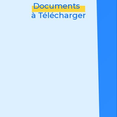
Documents
à Télécharger
Programme R482A
Engins de chantier
Programme R484
Ponts roulants et portiques