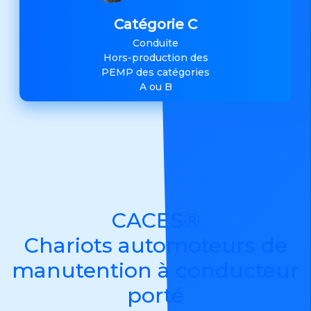
Catégorie C
Conduite
Hors-production des
PEMP des catégories
A ou B
CACES®
Chariots automoteurs de
manutention à conducteur
porté