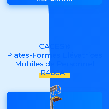
CACES®
Plates-Formes Elévatrices
Mobiles de Personnel
R486A