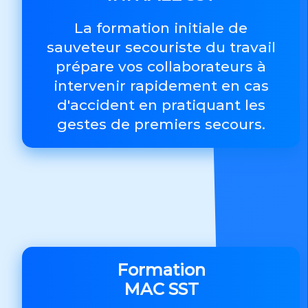
La formation initiale de
sauveteur secouriste du travail
prépare vos collaborateurs à
intervenir rapidement en cas
d'accident en pratiquant les
gestes de premiers secours.
Formation
MAC SST